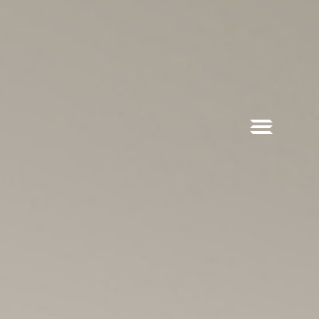
计
D·资料
C·联系
GN
DATA
CONTACT US